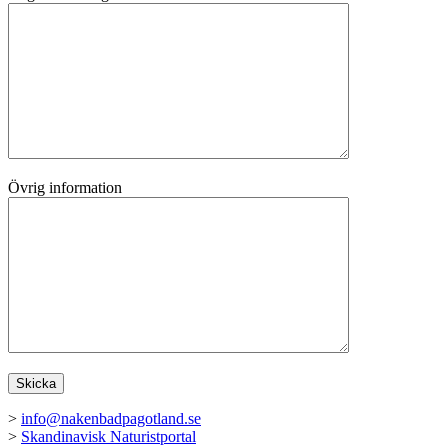
Övrig information
>
info@nakenbadpagotland.se
>
Skandinavisk Naturistportal